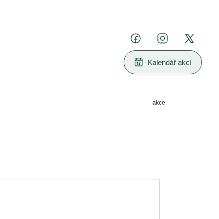
Kalendář akcí
Žádné
nadcházející
události
akce.