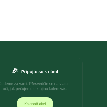
🎉
Připojte se k nám!
Jedeme za vámi. Přesvědčte se na vlastní
oči, jak pečujeme o krajinu kolem vás.
Kalendář akcí