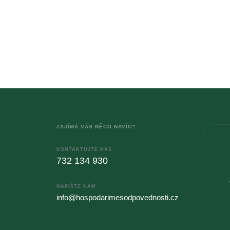
ZAJÍMÁ VÁS NĚCO NAVÍC?
KONTAKTUJTE NÁS
732 134 930
NAPIŠTE NÁM
info@hospodarimesodpovednosti.cz