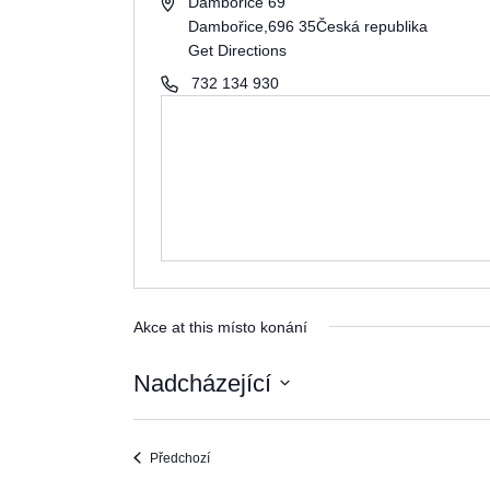
Dambořice 69
Dambořice
,
696 35
Česká republika
Get Directions
732 134 930
Akce at this místo konání
Nadcházející
Vyberte
datum.
Akce
Předchozí